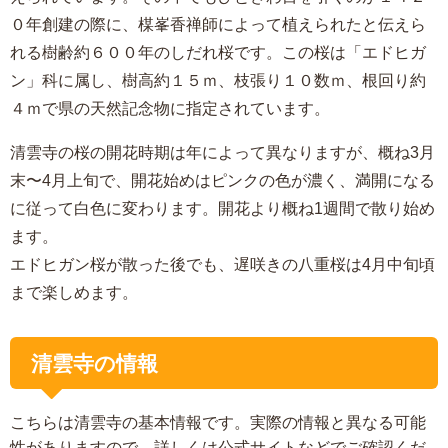
０年創建の際に、楳峯香禅師によって植えられたと伝えら
れる樹齢約６００年のしだれ桜です。この桜は「エドヒガ
ン」科に属し、樹高約１５ｍ、枝張り１０数ｍ、根回り約
４ｍで県の天然記念物に指定されています。
清雲寺の桜の
開花時期は年によって異なりますが、概ね3月
末〜4月上旬で、開花始めはピンクの色が濃く、満開になる
に従って白色に変わります。
開花より概ね1週間で散り始め
ます。
エドヒガン桜が散った後でも、遅咲きの八重桜は4月中旬頃
まで楽しめます。
清雲寺の情報
こちらは清雲寺の基本情報です。実際の情報と異なる可能
性がありますので、詳しくは公式サイトなどでご確認くだ