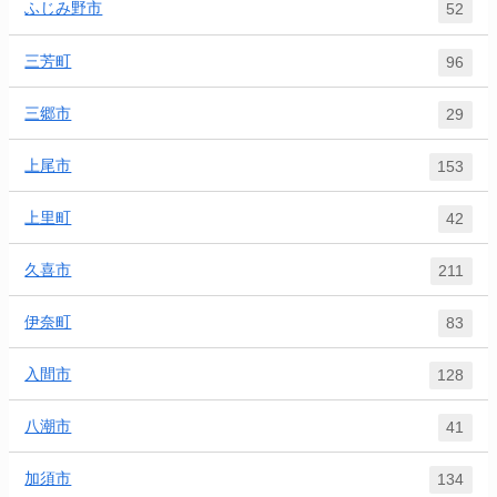
ふじみ野市
52
三芳町
96
三郷市
29
上尾市
153
上里町
42
久喜市
211
伊奈町
83
入間市
128
八潮市
41
加須市
134