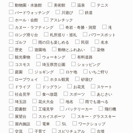
動物園・水族館
美術館
温泉
テニス
バードウォッチング
川遊び
鉄道
ホール・会館
アスレチック
カヌー・ラフティング
奇岩・奇勝・洞窟
滝
ロング滑り台
札所巡り・巡礼
パワースポット
ゴルフ
雨の日も楽しめる
民宿
名水
歴史
遊園地
動物とふれあい
染物
観光乗物
ウォーキング
有料道路
コスモス
埼玉県営公園
ショッピング
庭園
ジョギング
ロケ地
いちご狩り
ロープウェイ
ホタル観賞
砂遊び
ドライブ
ドッグラン
お花見
スケート
社会見学
食べ放題
スポーツ
あじさい
埼玉語
花火大会
地名
雨でも遊べる
図書館
工場見学
バッテリーカー
飛行機
展望台
スカイスポーツ
スキー・グラススキー
屋内施設
電車
SL
ワークショップ
交流
子育て
スピリチュアル
古墳