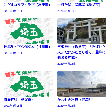
こだまゴルフクラブ（本庄市）
手打そば 武蔵屋（秩父市）
2021年4月18日
2021年4月18日
神流湖・下久保ダム（神川町）
三峯神社（秩父市）「呼ばれた
人」だけがたどり着く、霊峰に
2021年4月18日
鎮まる神域へ
2021年4月18日
城峯神社（秩父市）
かわせみ河原（寄居町）
2021年4月18日
2021年4月18日