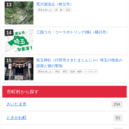
荒川源流点（秩父市）
景色を楽しむ
碑・像
渓谷
三国コカ・コーラボトリング(株)（桶川市）
前玉神社（行田市さきたまじんじゃ）埼玉の地名の
語源と猫の聖地
景色を楽しむ
神社・寺院
史跡・城跡
ハイキング
市町村から探す
さいたま市
294
ときがわ町
81