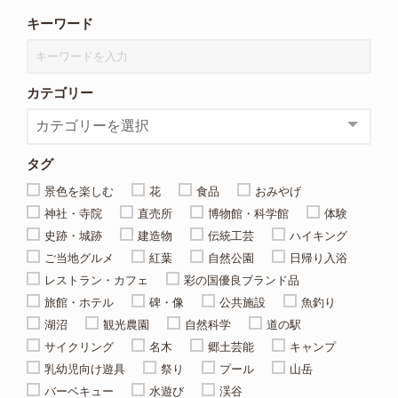
キーワード
カテゴリー
タグ
景色を楽しむ
花
食品
おみやげ
神社・寺院
直売所
博物館・科学館
体験
史跡・城跡
建造物
伝統工芸
ハイキング
ご当地グルメ
紅葉
自然公園
日帰り入浴
レストラン・カフェ
彩の国優良ブランド品
旅館・ホテル
碑・像
公共施設
魚釣り
湖沼
観光農園
自然科学
道の駅
サイクリング
名木
郷土芸能
キャンプ
乳幼児向け遊具
祭り
プール
山岳
バーベキュー
水遊び
渓谷