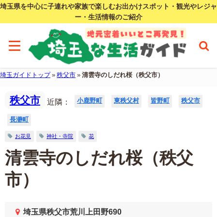
埼玉県を中心に子連れや家族で楽しむお出かけスポット・観光やレジャ
ー・生活情報のご紹介
埼玉ガイドトップ
»
秩父市
»
清雲寺のしだれ桜（秩父市）
秩父市
小鹿野町
東秩父村
皆野町
秩父市
近隣：
長瀞町
お花見
神社・寺院
花
清雲寺のしだれ桜（秩父
市）
埼玉県秩父市荒川上田野690