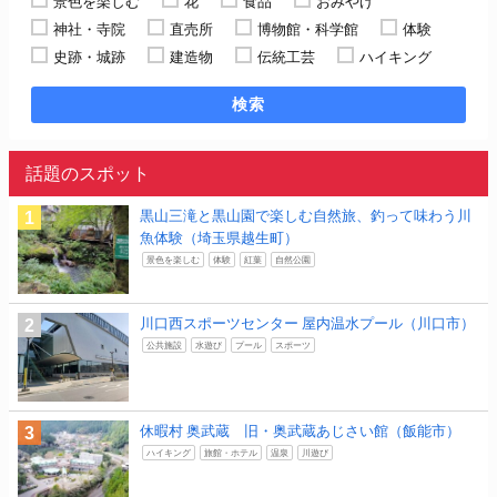
景色を楽しむ
花
食品
おみやげ
神社・寺院
直売所
博物館・科学館
体験
史跡・城跡
建造物
伝統工芸
ハイキング
検索
話題のスポット
黒山三滝と黒山園で楽しむ自然旅、釣って味わう川
魚体験（埼玉県越生町）
景色を楽しむ
体験
紅葉
自然公園
川口西スポーツセンター 屋内温水プール（川口市）
公共施設
水遊び
プール
スポーツ
休暇村 奥武蔵 旧・奥武蔵あじさい館（飯能市）
ハイキング
旅館・ホテル
温泉
川遊び