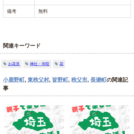
備考
無料
関連キーワード
お花見
神社・寺院
花
小鹿野町
,
東秩父村
,
皆野町
,
秩父市
,
長瀞町
の関連記
事