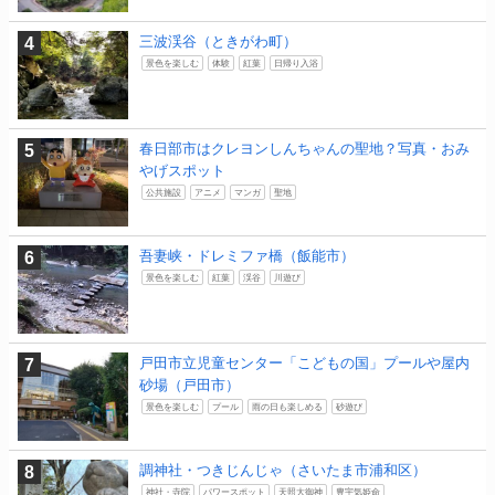
三波渓谷（ときがわ町）
景色を楽しむ
体験
紅葉
日帰り入浴
春日部市はクレヨンしんちゃんの聖地？写真・おみ
やげスポット
公共施設
アニメ
マンガ
聖地
吾妻峡・ドレミファ橋（飯能市）
景色を楽しむ
紅葉
渓谷
川遊び
戸田市立児童センター「こどもの国」プールや屋内
砂場（戸田市）
景色を楽しむ
プール
雨の日も楽しめる
砂遊び
調神社・つきじんじゃ（さいたま市浦和区）
神社・寺院
パワースポット
天照大御神
豊宇気姫命