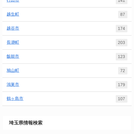
行田市
141
越生町
87
越谷市
174
長瀞町
203
飯能市
123
鳩山町
72
鴻巣市
179
鶴ヶ島市
107
埼玉県情報検索