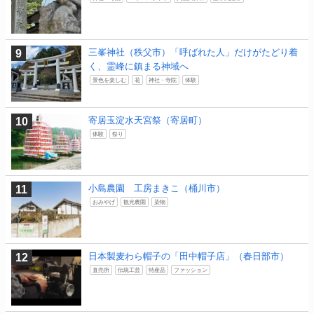
三峯神社（秩父市）「呼ばれた人」だけがたどり着
く、霊峰に鎮まる神域へ
景色を楽しむ
花
神社・寺院
体験
寄居玉淀水天宮祭（寄居町）
体験
祭り
小島農園 工房まきこ（桶川市）
おみやげ
観光農園
染物
日本製麦わら帽子の「田中帽子店」（春日部市）
直売所
伝統工芸
特産品
ファッション