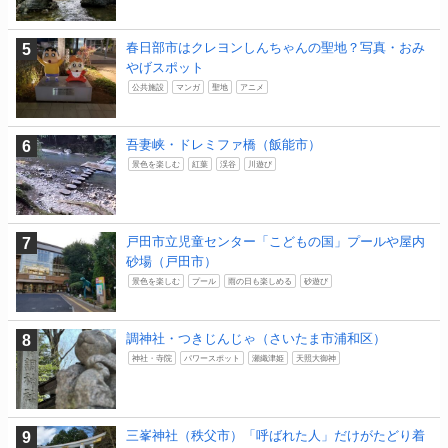
春日部市はクレヨンしんちゃんの聖地？写真・おみ
やげスポット
公共施設
マンガ
聖地
アニメ
吾妻峡・ドレミファ橋（飯能市）
景色を楽しむ
紅葉
渓谷
川遊び
戸田市立児童センター「こどもの国」プールや屋内
砂場（戸田市）
景色を楽しむ
プール
雨の日も楽しめる
砂遊び
調神社・つきじんじゃ（さいたま市浦和区）
神社・寺院
パワースポット
瀬織津姫
天照大御神
三峯神社（秩父市）「呼ばれた人」だけがたどり着