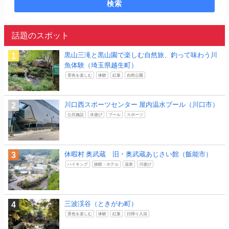
検索
話題のスポット
黒山三滝と黒山園で楽しむ自然旅、釣って味わう川
魚体験（埼玉県越生町）
景色を楽しむ
体験
紅葉
自然公園
川口西スポーツセンター 屋内温水プール（川口市）
公共施設
水遊び
プール
スポーツ
休暇村 奥武蔵 旧・奥武蔵あじさい館（飯能市）
ハイキング
旅館・ホテル
温泉
川遊び
三波渓谷（ときがわ町）
景色を楽しむ
体験
紅葉
日帰り入浴