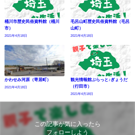
桶川市歴史民俗資料館（桶川
毛呂山町歴史民俗資料館（毛呂
市）
山町）
2021年4月18日
2021年4月18日
かわせみ河原（寄居町）
観光情報館ぶらっと♪ぎょうだ
（行田市）
2021年4月18日
2021年4月18日
この記事が気に入ったら
フォローしよう