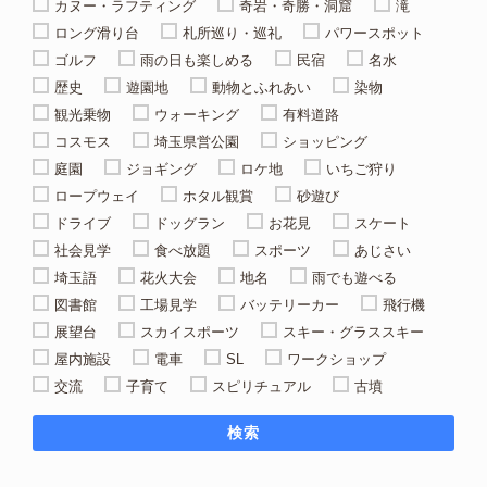
カヌー・ラフティング
奇岩・奇勝・洞窟
滝
ロング滑り台
札所巡り・巡礼
パワースポット
ゴルフ
雨の日も楽しめる
民宿
名水
歴史
遊園地
動物とふれあい
染物
観光乗物
ウォーキング
有料道路
コスモス
埼玉県営公園
ショッピング
庭園
ジョギング
ロケ地
いちご狩り
ロープウェイ
ホタル観賞
砂遊び
ドライブ
ドッグラン
お花見
スケート
社会見学
食べ放題
スポーツ
あじさい
埼玉語
花火大会
地名
雨でも遊べる
図書館
工場見学
バッテリーカー
飛行機
展望台
スカイスポーツ
スキー・グラススキー
屋内施設
電車
SL
ワークショップ
交流
子育て
スピリチュアル
古墳
検索