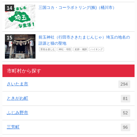
三国コカ・コーラボトリング(株)（桶川市）
前玉神社（行田市さきたまじんじゃ）埼玉の地名の
語源と猫の聖地
景色を楽しむ
神社・寺院
史跡・城跡
ハイキング
市町村から探す
さいたま市
294
ときがわ町
81
ふじみ野市
52
三芳町
96