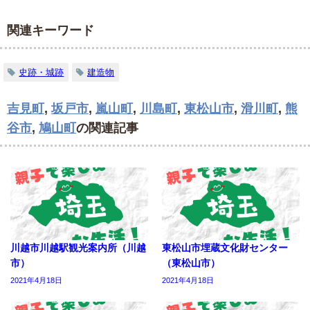
関連キーワード
史跡・城跡
建造物
吉見町
,
坂戸市
,
嵐山町
,
川島町
,
東松山市
,
滑川町
,
熊
谷市
,
鳩山町
の関連記事
川越市川越駅観光案内所（川越
東松山市埋蔵文化財センター
市）
（東松山市）
2021年4月18日
2021年4月18日