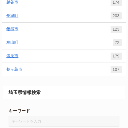
越谷市
174
長瀞町
203
飯能市
123
鳩山町
72
鴻巣市
179
鶴ヶ島市
107
埼玉県情報検索
キーワード