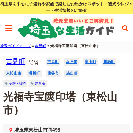
埼玉県を中心に子連れや家族で楽しむお出かけスポット・観光やレジャ
ー・生活情報のご紹介
埼玉ガイドトップ
»
吉見町
»
光福寺宝篋印塔（東松山市）
吉見町
吉見町
坂戸市
嵐山町
川島町
近隣：
東松山市
滑川町
熊谷市
鳩山町
史跡・城跡
建造物
光福寺宝篋印塔（東松山
市）
埼玉県東松山市岡498