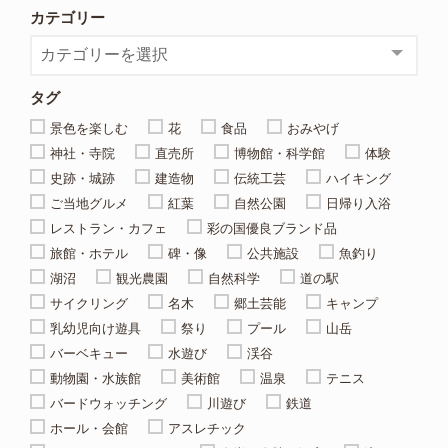
カテゴリー
タグ
景色を楽しむ
花
食品
おみやげ
神社・寺院
直売所
博物館・科学館
体験
史跡・城跡
建造物
伝統工芸
ハイキング
ご当地グルメ
紅葉
自然公園
日帰り入浴
レストラン・カフェ
彩の国優良ブランド品
旅館・ホテル
碑・像
公共施設
魚釣り
湖沼
観光農園
自然科学
道の駅
サイクリング
名木
郷土芸能
キャンプ
乳幼児向け遊具
祭り
プール
山岳
バーベキュー
水遊び
渓谷
動物園・水族館
美術館
温泉
テニス
バードウォッチング
川遊び
鉄道
ホール・会館
アスレチック