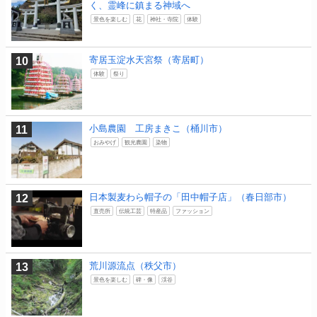
く、霊峰に鎮まる神域へ
景色を楽しむ
花
神社・寺院
体験
寄居玉淀水天宮祭（寄居町）
体験
祭り
小島農園 工房まきこ（桶川市）
おみやげ
観光農園
染物
日本製麦わら帽子の「田中帽子店」（春日部市）
直売所
伝統工芸
特産品
ファッション
荒川源流点（秩父市）
景色を楽しむ
碑・像
渓谷