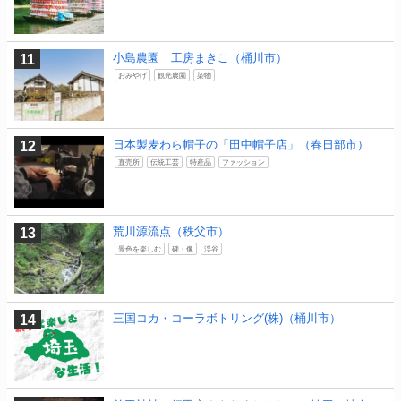
小島農園 工房まきこ（桶川市）
おみやげ
観光農園
染物
日本製麦わら帽子の「田中帽子店」（春日部市）
直売所
伝統工芸
特産品
ファッション
荒川源流点（秩父市）
景色を楽しむ
碑・像
渓谷
三国コカ・コーラボトリング(株)（桶川市）