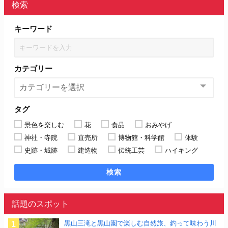
検索
キーワード
カテゴリー
タグ
景色を楽しむ
花
食品
おみやげ
神社・寺院
直売所
博物館・科学館
体験
史跡・城跡
建造物
伝統工芸
ハイキング
検索
話題のスポット
黒山三滝と黒山園で楽しむ自然旅、釣って味わう川