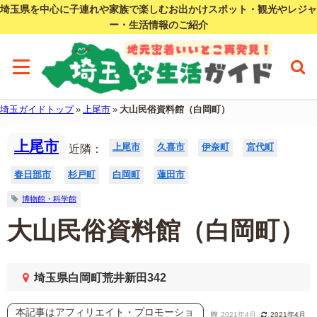
埼玉県を中心に子連れや家族で楽しむお出かけスポット・観光やレジャ
ー・生活情報のご紹介
埼玉ガイドトップ
»
上尾市
»
大山民俗資料館（白岡町）
上尾市
上尾市
久喜市
伊奈町
宮代町
近隣：
春日部市
杉戸町
白岡町
蓮田市
博物館・科学館
大山民俗資料館（白岡町）
埼玉県白岡町荒井新田342
本記事はアフィリエイト・プロモーショ
2021年4月
2021年4月