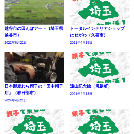
越谷市の田んぼアート（埼玉県
トータルインテリアショップ
越谷市）
はせがわ（久喜市）
2022年6月22日
2021年4月18日
日本製麦わら帽子の「田中帽子
遠山記念館（川島町）
店」（春日部市）
2021年4月18日
2024年4月21日