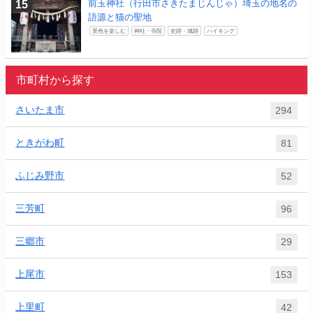
前玉神社（行田市さきたまじんじゃ）埼玉の地名の
語源と猫の聖地
景色を楽しむ
神社・寺院
史跡・城跡
ハイキング
市町村から探す
さいたま市
294
ときがわ町
81
ふじみ野市
52
三芳町
96
三郷市
29
上尾市
153
上里町
42