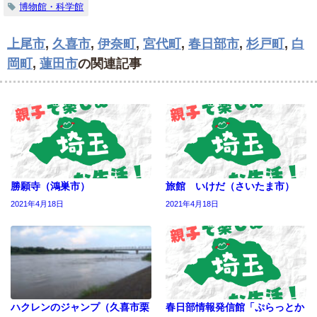
博物館・科学館
上尾市
,
久喜市
,
伊奈町
,
宮代町
,
春日部市
,
杉戸町
,
白
岡町
,
蓮田市
の関連記事
勝願寺（鴻巣市）
旅館 いけだ（さいたま市）
2021年4月18日
2021年4月18日
ハクレンのジャンプ（久喜市栗
春日部情報発信館「ぷらっとか