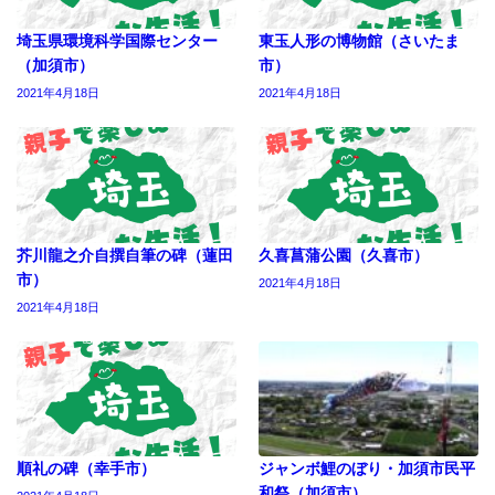
埼玉県環境科学国際センター
東玉人形の博物館（さいたま
（加須市）
市）
2021年4月18日
2021年4月18日
芥川龍之介自撰自筆の碑（蓮田
久喜菖蒲公園（久喜市）
市）
2021年4月18日
2021年4月18日
順礼の碑（幸手市）
ジャンボ鯉のぼり・加須市民平
和祭（加須市）