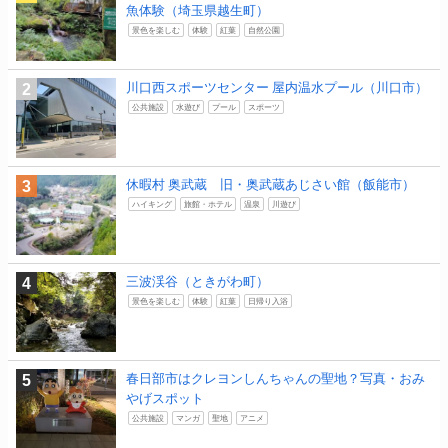
魚体験（埼玉県越生町）
景色を楽しむ
体験
紅葉
自然公園
川口西スポーツセンター 屋内温水プール（川口市）
公共施設
水遊び
プール
スポーツ
休暇村 奥武蔵 旧・奥武蔵あじさい館（飯能市）
ハイキング
旅館・ホテル
温泉
川遊び
三波渓谷（ときがわ町）
景色を楽しむ
体験
紅葉
日帰り入浴
春日部市はクレヨンしんちゃんの聖地？写真・おみ
やげスポット
公共施設
マンガ
聖地
アニメ