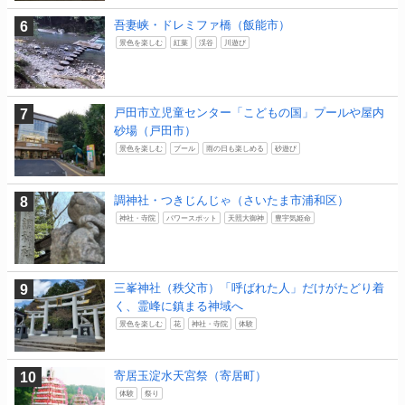
吾妻峡・ドレミファ橋（飯能市）
景色を楽しむ
紅葉
渓谷
川遊び
戸田市立児童センター「こどもの国」プールや屋内
砂場（戸田市）
景色を楽しむ
プール
雨の日も楽しめる
砂遊び
調神社・つきじんじゃ（さいたま市浦和区）
神社・寺院
パワースポット
天照大御神
豊宇気姫命
三峯神社（秩父市）「呼ばれた人」だけがたどり着
く、霊峰に鎮まる神域へ
景色を楽しむ
花
神社・寺院
体験
寄居玉淀水天宮祭（寄居町）
体験
祭り