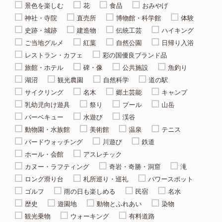
景色を楽しむ
花
食品
おみやげ
神社・寺院
直売所
博物館・科学館
体験
史跡・城跡
建造物
伝統工芸
ハイキング
ご当地グルメ
紅葉
自然公園
日帰り入浴
レストラン・カフェ
彩の国優良ブランド品
旅館・ホテル
碑・像
公共施設
魚釣り
湖沼
観光農園
自然科学
道の駅
サイクリング
名木
郷土芸能
キャンプ
乳幼児向け遊具
祭り
プール
山岳
バーベキュー
水遊び
渓谷
動物園・水族館
美術館
温泉
テニス
バードウォッチング
川遊び
鉄道
ホール・会館
アスレチック
カヌー・ラフティング
奇岩・奇勝・洞窟
滝
ロング滑り台
札所巡り・巡礼
パワースポット
ゴルフ
雨の日も楽しめる
民宿
名水
歴史
遊園地
動物とふれあい
染物
観光乗物
ウォーキング
有料道路