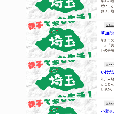
草加の地
近いこと
おり、地
草加市物
光案内施設
おみや
草加市
草加市文
ー」「実
いの手焼
れて・買
分）の１階
おみや
いけだ
江戸末期
とことん
しさが、
べいの老
以来変わる
おみや
小宮せ