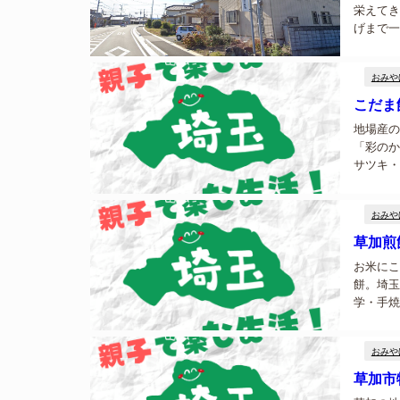
栄えてき
げまで一
舗工房 
市は古く.
おみや
こだま
地場産の
「彩のか
サツキ・
市児玉町
場産の新鮮
おみや
草加煎
お米にこ
餅。埼玉
学・手焼
煎餅丸草
べい店で
おみや
草加市