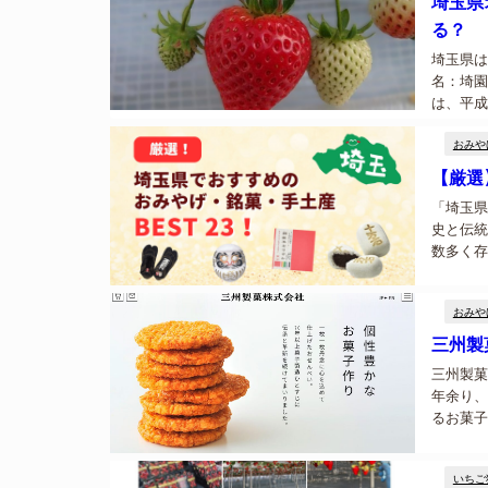
埼玉県
る？
埼玉県は
名：埼園
は、平成
魅力とし
おみや
「やよいひ
【厳選
「埼玉県
史と伝統
数多く存
なたを魅
土産や手土
おみや
三州製
三州製菓
年余り、
るお菓子
個性的な
店S-te...
いちご