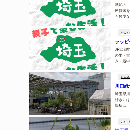
草加の１
硬質米を
も数少な
続ける老
昔ながらの
おみや
ラッピ
JR武蔵
の里・吉
き・最中
をモチー
理の文化が
おみや
川口緑
埼玉県川
好きには
場所は、
木、そし
にとって、
いちご