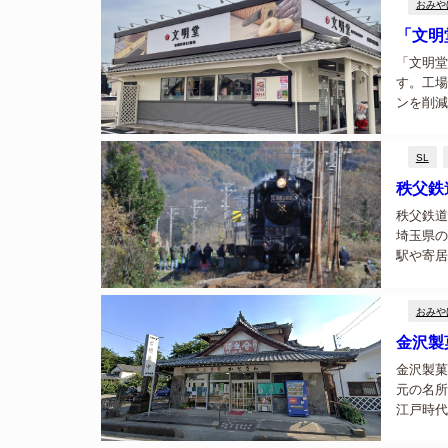
おみや
「文明
「文明堂
す。工場
ンを削減
テラやバ
商品なども
SL
秩父鉄
秩父鉄道
埼玉県の
駅や寄居
観光地を
自然と歴史
おみや
金沢製
金沢製菓
元の名所
江戸時代
専門店で