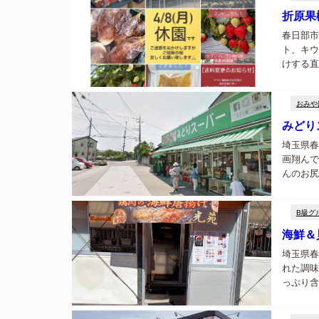
折原果
春日部市
ト、キウ
けする直
続く農家
営していま
おみや
みどり
埼玉県春
画翔んで
んのお尻
す。みど
金曜日、ne
B級グ
海鮮＆
埼玉県春
れた調味
っぷり含
なく、サ
熱々の時