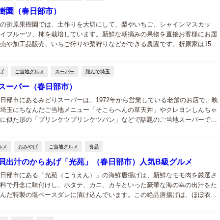
樹園（春日部市）
の折原果樹園では、土作りを大切にして、梨やいちご、シャインマスカッ
イフルーツ、柿を栽培しています。新鮮な朝摘みの果物を直接お客様にお届
売や加工品販売、いちご狩りや梨狩りなどができる農園です。折原家は15代
で、梨を作り初めて71年。現在は3代目と4代目が中心となり折原果樹園を経
す...
げ
ご当地グルメ
スーパー
翔んで埼玉
スーパー（春日部市）
日部市にあるみどりスーパーは、1972年から営業している老舗のお店で、映
埼玉にちなんだご当地メニュー「そこらへんの草天丼」やクレヨンしんちゃ
に似た形の「プリンケツプリンケツパン」などで話題のご当地スーパーで
りスーパーは、最近は取材やロケも多く、草DGs、草ステなブル、ザワつく
...
ルメ
おみやげ
ご当地グルメ
食品
貝出汁のからあげ「光苑」（春日部市）人気B級グルメ
日部市にある「光苑（こうえん）」の海鮮唐揚げは、新鮮なモモ肉を厳選さ
料で丹念に味付けし、ホタテ、カニ、カキといった豪華な海の幸の出汁をた
んだ特製の塩ベースダレに漬け込んでいます。この絶品唐揚げは、ほぼ衣が
クッと軽い食感が楽しめ、油っこさが無くてすっきりとした味わいが魅力。
には鶏肉...