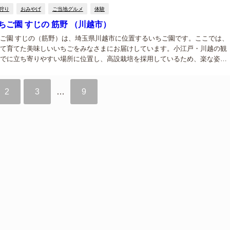
...
狩り
おみやげ
ご当地グルメ
体験
ちご園 すじの 筋野 （川越市）
ご園 すじの（筋野）は、埼玉県川越市に位置するいちご園です。ここでは、
て育てた美味しいいちごをみなさまにお届けしています。小江戸・川越の観
でに立ち寄りやすい場所に位置し、高設栽培を採用しているため、楽な姿勢
狩りを楽しむことができます。また、ゆったりとくつろげる休憩スペースも
おり...
2
3
…
9