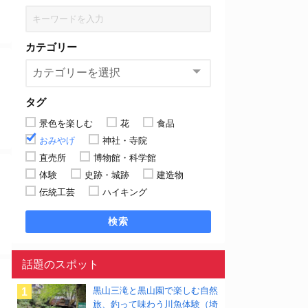
カテゴリー
タグ
景色を楽しむ
花
食品
おみやげ
神社・寺院
直売所
博物館・科学館
体験
史跡・城跡
建造物
伝統工芸
ハイキング
検索
話題のスポット
黒山三滝と黒山園で楽しむ自然
旅、釣って味わう川魚体験（埼