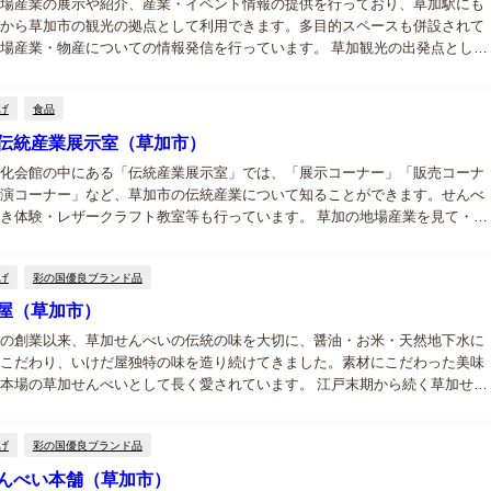
場産業の展示や紹介、産業・イベント情報の提供を行っており、草加駅にも
から草加市の観光の拠点として利用できます。多目的スペースも併設されて
場産業・物産についての情報発信を行っています。 草加観光の出発点として
産観光情報センターは、東武伊勢崎線「草加駅」西口の高架下に位置する観
で...
げ
食品
伝統産業展示室（草加市）
化会館の中にある「伝統産業展示室」では、「展示コーナー」「販売コーナ
演コーナー」など、草加市の伝統産業について知ることができます。せんべ
き体験・レザークラフト教室等も行っています。 草加の地場産業を見て・触
える場所 草加市伝統産業展示室は、草加市文化会館（松原団地駅より徒歩５
に...
げ
彩の国優良ブランド品
屋（草加市）
の創業以来、草加せんべいの伝統の味を大切に、醤油・お米・天然地下水に
こだわり、いけだ屋独特の味を造り続けてきました。素材にこだわった美味
本場の草加せんべいとして長く愛されています。 江戸末期から続く草加せん
舗 いけだ屋は江戸時代末期に創業した草加せんべいの老舗の一つです。創業
こ...
げ
彩の国優良ブランド品
んべい本舗（草加市）