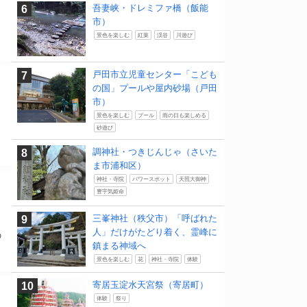
吾妻峡・ドレミファ橋（飯能
市）
景色を楽しむ
紅葉
渓谷
川遊び
戸田市立児童センター「こども
の国」プールや屋内砂場（戸田
市）
景色を楽しむ
プール
雨の日も楽しめる
砂遊び
調神社・つきじんじゃ（さいた
ま市浦和区）
神社・寺院
パワースポット
天照大御神
豊宇気姫命
三峯神社（秩父市）「呼ばれた
人」だけがたどり着く、霊峰に
の
鎮まる神域へ
景色を楽しむ
花
神社・寺院
体験
寄居玉淀水天宮祭（寄居町）
体験
祭り