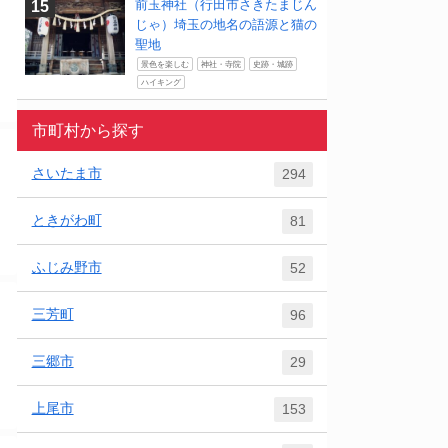
前玉神社（行田市さきたまじん
じゃ）埼玉の地名の語源と猫の
聖地
景色を楽しむ
神社・寺院
史跡・城跡
ハイキング
市町村から探す
さいたま市
294
ときがわ町
81
ふじみ野市
52
三芳町
96
三郷市
29
上尾市
153