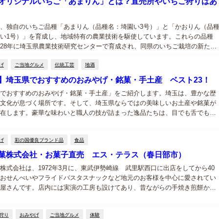
オリジナルいちご「あまりん」とは？直売所やいちご狩りはあ
、独自のいちご品種「あまりん（品種名：埼園い3号）」と「かおりん（品
い1号）」を育成し、地域特有の農業技術を駆使しています。これらの品種
28年に埼玉県農業技術研究センターで育成され、同県のいちご栽培の新たな
て注目されています。 「あまりん」の特徴 「あまりん」は、群馬県育成の
げ
ご当地グルメ
伝統工芸
地酒
...
】埼玉県でおすすめのおみやげ・銘菓・手土産 ベスト23！
でおすすめのおみやげ・銘菓・手土産」をご紹介します。埼玉は、豊かな歴
文化が息づく場所です。そして、埼玉県ならではの美味しいお土産や銘菓が
在します。豪華な味わいと職人の技が詰まった逸品たちは、目でも舌でもあ
了すること間違いありません。料金目安1,000円から紹介していますので、お
...
げ
彩の国優良ブランド品
食品
菓株式会社・お菓子直売 エス・テラス（春日部市）
株式会社は、1972年3月に、東武伊勢崎線 武里駅西口に出店をしてから40
おせんべいやフライドバスタスナックなど地元のお客様を中心に愛されてい
屋さんです。店内には実演の工房も設けてあり、昔ながらの手焼き煎餅から
お味のものまで、品揃えの豊富さも店の自慢です。三州製菓株式会社は直売
狩り
おみやげ
ご当地グルメ
体験