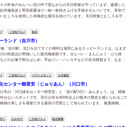
００軒余のせんべい店の中で昔ながらの天日乾燥を守っています。厳選した
紀州備長炭と野田産醤油で一枚一枚焼き上げる手焼きせんべいです。草加で
いむしろを使用した本格的な製法を続けています。 天日乾燥とむしろを守り
舗 草加市内に１００軒を超えるせんべい店がある中で、小宮せんべい本舗は
天...
げ
ご当地グルメ
食品
ーランド（吉川市）
野線「吉川駅」北口を出てすぐの便利な場所にあるラッピーランドは、なまず
川の特産品が勢揃いした観光物産館です。せんべい・まんじゅう・どら焼
などのお菓子類をはじめ、手ぬぐい・ハンカチなどの生活雑貨まで、なまず
フにした商品が約20種類以上揃っています。 吉川市は江戸時代からなまず料
根...
げ
ご当地グルメ
パワースポット
公共施設
化センター樹里安〈じゅりあん〉（川口市）
口市の「川口緑化センター樹里安」と「道の駅川口・あんぎょう」は、植物
外せないスポットです。安行が誇る400年以上の植木の歴史を感じられるこ
植物の美しさを堪能できる最高の空間として知られています。 観葉植物、庭
て四季折々の花々…。様々な植物が集まるこの場所は、植物愛好者の私たち
...
狩り
おみやげ
ご当地グルメ
観光農園