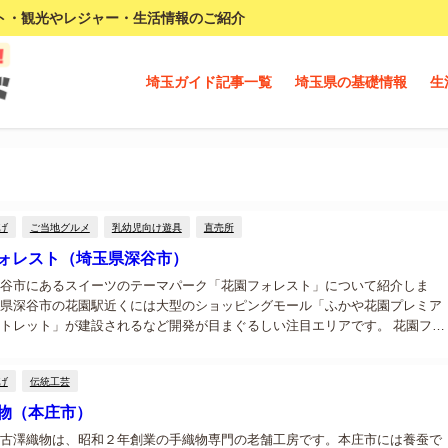
ト・観光やレジャー・生活情報のご紹介
埼玉ガイド記事一覧
埼玉県の基礎情報
生
げ
ご当地グルメ
乳幼児向け遊具
直売所
ォレスト（埼玉県深谷市）
谷市にあるスイーツのテーマパーク「花園フォレスト」について紹介しま
県深谷市の花園駅近くには大型のショッピングモール「ふかや花園プレミア
トレット」が建設されるなど開発が目まぐるしい注目エリアです。 花園フォ
は 花園フォレストは花園ICから車で2分、ヨーロッパの閑静な邸宅をモチー
イ...
げ
伝統工芸
物（本庄市）
古澤織物は、昭和２年創業の手織物専門の老舗工房です。本庄市には養蚕で