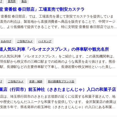
げ
直売所
食品
堂 壹番舘 春日部店」工場直売で割安カステラ
 壹番舘 春日部店」では、工場直売を通じて割安でカステラを提供していま
直売の利点は、製造地から直接消費者へ商品を販売することで、中間マージ
し、より低価格で提供できることです。特に文明堂 壹番舘 春日部店ではカス
ームクーヘンなど、文明堂のお菓子の規定外や型崩れなどで安くなっている
...
おみやげ
ご当地グルメ
ハイキング
道人気SL列車「パレオエクスプレス」の停車駅や観光名所
の人気SL列車「パレオエクスプレス」をご紹介します。この蒸気機関車は、
羽生駅から秩父市の三峰口駅までの絵画のような風景を走り抜けます。熊谷
駅、長瀞駅などの主要停車駅で下車し、長瀞岩畳や秩父神社といった美しい
探訪しましょう。都心からのアクセスも良好で、日帰りでのんびりと秩父の
を楽...
げ
ご当地グルメ
史跡・城跡
彩の国優良ブランド品
菓店（行田市）前玉神社（さきたまじんじゃ）入口の和菓子店
店は、埼玉県行田市のさきたま古墳群の近くに位置する和菓子屋さんで、地
や歴史にちなんだユニークな和菓子を提供しています。 金沢製菓店の創業は
安政５年で、県名発祥の前玉神社（さきたまじんじゃ）の入口にある和菓子
す。 金沢製菓店の特徴や名物ご当地グルメ 店の特徴は、伝統的な和菓子に独