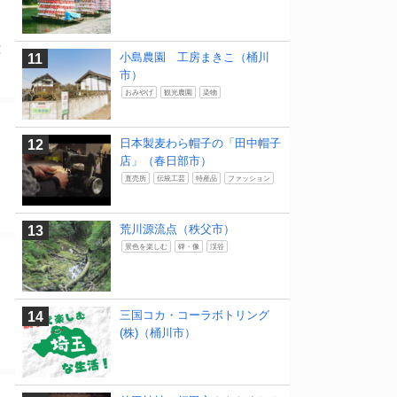
種
小島農園 工房まきこ（桶川
市）
おみやげ
観光農園
染物
日本製麦わら帽子の「田中帽子
店」（春日部市）
直売所
伝統工芸
特産品
ファッション
荒川源流点（秩父市）
景色を楽しむ
碑・像
渓谷
三国コカ・コーラボトリング
(株)（桶川市）