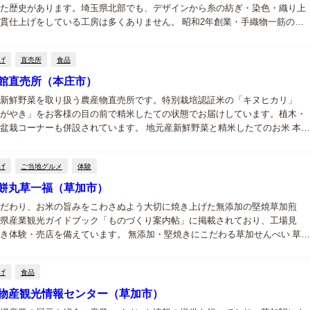
た歴史があります。埼玉県北部でも、デザインから糸の紡ぎ・染色・織り上
貫仕上げをしている工房は多くありません。 昭和2年創業・手織物一筋の老
古澤織物は昭和2年（1927年）に創業した、手織物専門の老舗工房です。本庄
..
げ
直売所
食品
館直売所（本庄市）
新鮮野菜を取り扱う農産物直売所です。特別栽培認証米の「キヌヒカリ」
がやき」をお客様の目の前で精米したての状態でお届けしています。植木・
盆栽コーナーも併設されています。 地元産新鮮野菜と精米したてのお米 本庄
蛭川のこだま館直売所は、JA埼玉ひびきのが運営する農産物直売所です。地
野...
げ
ご当地グルメ
体験
餅丸草一福（草加市）
だわり、お米の旨みをこわさぬよう大切に焼き上げた無添加の堅焼草加煎
県産業観光ガイドブック「ものづくり案内帖」に掲載されており、工場見
き体験・売店を備えています。 無添加・堅焼きにこだわる草加せんべい 草加
一福は、添加物を一切使わない「無添加の堅焼き草加煎餅」を製造するせん
す。使用...
げ
食品
物産観光情報センター（草加市）