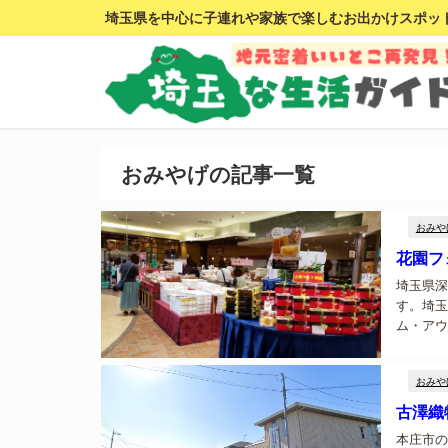
埼玉県を中心に子連れや家族で楽しむお出かけスポッ
おみやげの記事一覧
おみや
花園フ
埼玉県深
す。埼玉
ム・アウ
レストと
フにしたス
おみや
古澤織
本庄市の