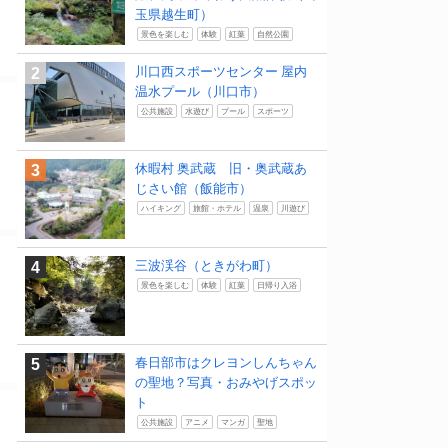
玉県越生町）
景色を楽しむ
体験
紅葉
自然公園
川口西スポーツセンター 屋内
温水プール（川口市）
公共施設
水遊び
プール
スポーツ
休暇村 奥武蔵 旧・奥武蔵あ
じさい館（飯能市）
ハイキング
旅館・ホテル
温泉
川遊び
三波渓谷（ときがわ町）
景色を楽しむ
体験
紅葉
日帰り入浴
春日部市はクレヨンしんちゃん
の聖地？写真・おみやげスポッ
ト
公共施設
アニメ
マンガ
聖地