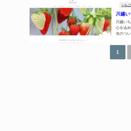
自のひねり
いちご
川越い
川越いち
心を込め
光のつい
でいちご
ご用意して
1