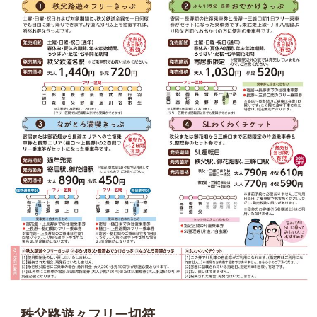
秩父路遊々フリー切符