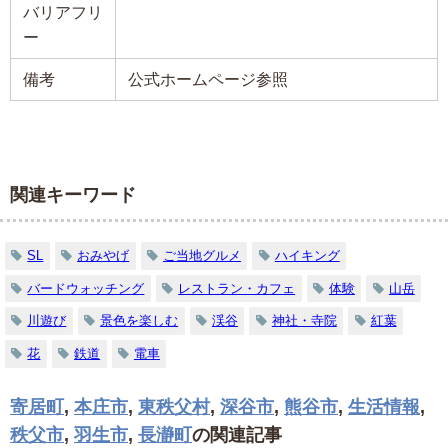
バリアフリ
ー
備考
公式ホームページ参照
関連キーワード
SL
おみやげ
ご当地グルメ
ハイキング
バードウォッチング
レストラン・カフェ
体験
山岳
川遊び
景色を楽しむ
渓谷
神社・寺院
紅葉
花
鉄道
電車
寄居町
,
本庄市
,
東秩父村
,
深谷市
,
熊谷市
,
生活情報
,
秩父市
,
羽生市
,
長瀞町
の関連記事